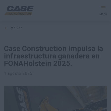
Menu
volver
Equipos
Servicios y soluciones
Case Construction impulsa la
infraestructura ganadera en
El mundo CASE
FONAHolstein 2025.
1 agosto 2025
Encontrar un distribuidor
Mexico
Buscar en