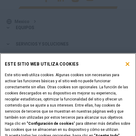
Mexico
EQUIPOS
SERVICIOS Y SOLUCIONES
EL MUNDO CASE
ESTE SITIO WEB UTILIZA COOKIES
Este sitio web utiliza cookies. Algunas cookies son necesarias para
MÁS DE CASE
activar las funciones básicas y el sitio web no puede funcionar
correctamente sin ellas. Otras cookies son opcionales. La función de las
HERRAMIENTAS DE COMPRA
cookies descargados en su dispositivo es mejorar su experiencia,
recopilar estadísticas, optimizar la funcionalidad del sitio y ofrecer un
contenido que se ajuste a sus intereses. Entre ellas, hay cookies de
¿ES USTED DISTRIBUIDOR?
servicios de terceros que se muestran en nuestras páginas web y que
también son utilizadas por estos terceros para alcanzar sus objetivos.
Haga clic en
"Configuración de cookies
" para obtener más detalles sobre
ACCESO DISTRIBUIDORES
las cookies que se almacenan en su dispositivo y cómo se utilizan.
Si acepta todas las cookies opcionales, haga clic en
"Aceptar todo"
.