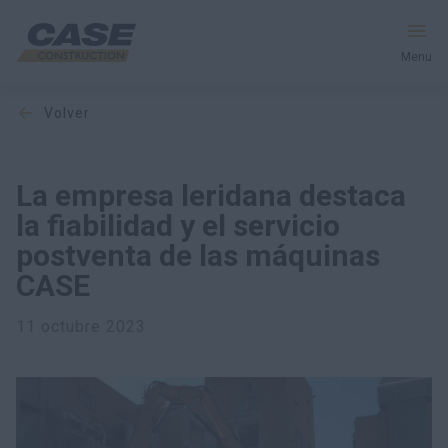
Menu
volver
Equipos
Servicios y soluciones
La empresa leridana destaca
la fiabilidad y el servicio
El mundo CASE
postventa de las máquinas
CASE
Encontrar un distribuidor
11 octubre 2023
Mexico
Buscar en