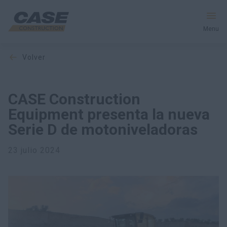
Menu
volver
Equipos
Servicios y soluciones
CASE Construction
Equipment presenta la nueva
El mundo CASE
Serie D de motoniveladoras
23 julio 2024
Encontrar un distribuidor
Mexico
Buscar en