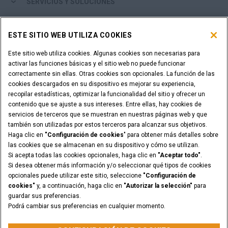
SERVICIOS Y SOLUCIONES
EL MUNDO CASE
ESTE SITIO WEB UTILIZA COOKIES
Este sitio web utiliza cookies. Algunas cookies son necesarias para
MÁS DE CASE
activar las funciones básicas y el sitio web no puede funcionar
correctamente sin ellas. Otras cookies son opcionales. La función de las
HERRAMIENTAS DE COMPRA
cookies descargados en su dispositivo es mejorar su experiencia,
recopilar estadísticas, optimizar la funcionalidad del sitio y ofrecer un
contenido que se ajuste a sus intereses. Entre ellas, hay cookies de
¿ES USTED DISTRIBUIDOR?
servicios de terceros que se muestran en nuestras páginas web y que
también son utilizadas por estos terceros para alcanzar sus objetivos.
Haga clic en
"Configuración de cookies
" para obtener más detalles sobre
ACCESO DISTRIBUIDORES
las cookies que se almacenan en su dispositivo y cómo se utilizan.
Si acepta todas las cookies opcionales, haga clic en
"Aceptar todo"
.
Si desea obtener más información y/o seleccionar qué tipos de cookies
opcionales puede utilizar este sitio, seleccione
"Configuración de
cookies"
y, a continuación, haga clic en
"Autorizar la selección"
para
Advertencia Legal
Términos y condiciones
guardar sus preferencias.
Aviso de privacidad
Configuración de cookies
Podrá cambiar sus preferencias en cualquier momento.
© 2026 CNH Industrial America LLC. All Rights Reserved. CASE and CNH
Capital are registered trademarks of CNH Industrial America LLC.