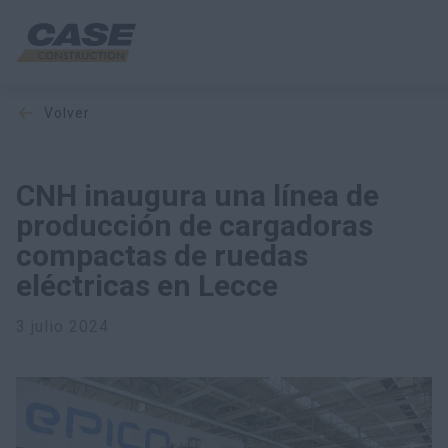
volver
Equipos
Servicios y soluciones
CNH inaugura una línea de
producción de cargadoras
El mundo CASE
compactas de ruedas
eléctricas en Lecce
Encontrar un distribuidor
3 julio 2024
Mexico
Buscar en