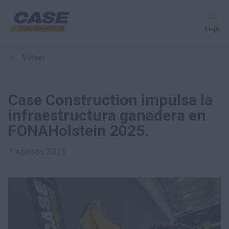
Menu
volver
Equipos
Servicios y soluciones
Case Construction impulsa la
infraestructura ganadera en
El mundo CASE
FONAHolstein 2025.
1 agosto 2025
Encontrar un distribuidor
Mexico
Buscar en