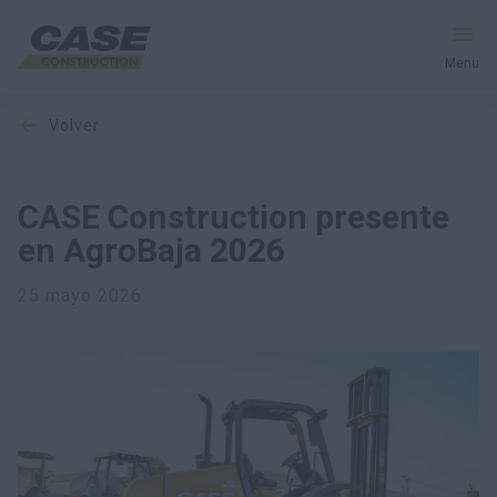
Menu
volver
Equipos
Servicios y soluciones
CASE Construction presente
en AgroBaja 2026
El mundo CASE
25 mayo 2026
Encontrar un distribuidor
Mexico
Buscar en