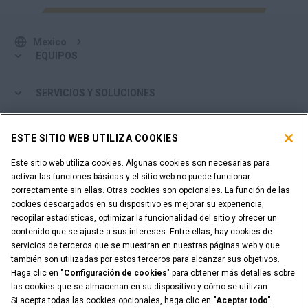
Mexico
EQUIPOS
SERVICIOS Y SOLUCIONES
EL MUNDO CASE
ESTE SITIO WEB UTILIZA COOKIES
Este sitio web utiliza cookies. Algunas cookies son necesarias para
MÁS DE CASE
activar las funciones básicas y el sitio web no puede funcionar
correctamente sin ellas. Otras cookies son opcionales. La función de las
HERRAMIENTAS DE COMPRA
cookies descargados en su dispositivo es mejorar su experiencia,
recopilar estadísticas, optimizar la funcionalidad del sitio y ofrecer un
contenido que se ajuste a sus intereses. Entre ellas, hay cookies de
¿ES USTED DISTRIBUIDOR?
servicios de terceros que se muestran en nuestras páginas web y que
también son utilizadas por estos terceros para alcanzar sus objetivos.
Haga clic en
"Configuración de cookies
" para obtener más detalles sobre
ACCESO DISTRIBUIDORES
las cookies que se almacenan en su dispositivo y cómo se utilizan.
Si acepta todas las cookies opcionales, haga clic en
"Aceptar todo"
.