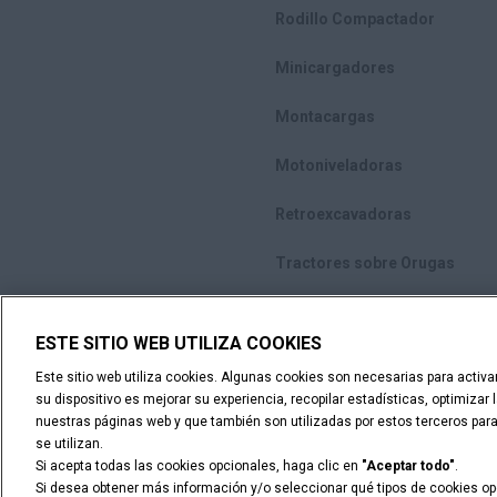
Rodillo Compactador
Minicargadores
Montacargas
Motoniveladoras
Retroexcavadoras
Tractores sobre Orugas
ESTE SITIO WEB UTILIZA COOKIES
Advertencia Legal
Términos y condiciones
Aviso de priv
Este sitio web utiliza cookies. Algunas cookies son necesarias para activ
su dispositivo es mejorar su experiencia, recopilar estadísticas, optimizar
© 2026 CNH Industrial America LLC. All Rights Reserved. CASE and CNH
nuestras páginas web y que también son utilizadas por estos terceros para
se utilizan.
Si acepta todas las cookies opcionales, haga clic en
"Aceptar todo"
.
Si desea obtener más información y/o seleccionar qué tipos de cookies opc