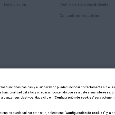
Financiación
Centro de atención al cliente
Contacte con nosotros
acidad
Configuración de cookies
ar las funciones básicas y el sitio web no puede funcionar correctamente sin ell
 la funcionalidad del sitio y ofrecer un contenido que se ajuste a sus intereses. 
 Capital are registered trademarks of CNH Industrial America LLC.
 alcanzar sus objetivos. Haga clic en
"Configuración de cookies
" para obtener
ionales puede utilizar este sitio, seleccione
"Configuración de cookies"
y, a c