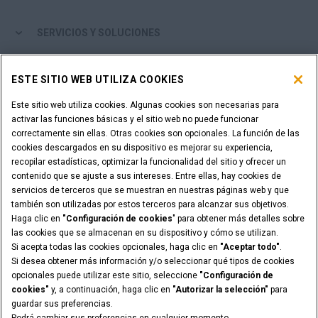
SERVICIOS Y SOLUCIONES
EL MUNDO CASE
ESTE SITIO WEB UTILIZA COOKIES
Este sitio web utiliza cookies. Algunas cookies son necesarias para
MÁS DE CASE
activar las funciones básicas y el sitio web no puede funcionar
correctamente sin ellas. Otras cookies son opcionales. La función de las
HERRAMIENTAS DE COMPRA
cookies descargados en su dispositivo es mejorar su experiencia,
recopilar estadísticas, optimizar la funcionalidad del sitio y ofrecer un
contenido que se ajuste a sus intereses. Entre ellas, hay cookies de
¿ES USTED DISTRIBUIDOR?
servicios de terceros que se muestran en nuestras páginas web y que
también son utilizadas por estos terceros para alcanzar sus objetivos.
Haga clic en
"Configuración de cookies
" para obtener más detalles sobre
ACCESO DISTRIBUIDORES
las cookies que se almacenan en su dispositivo y cómo se utilizan.
Si acepta todas las cookies opcionales, haga clic en
"Aceptar todo"
.
Si desea obtener más información y/o seleccionar qué tipos de cookies
opcionales puede utilizar este sitio, seleccione
"Configuración de
cookies"
y, a continuación, haga clic en
"Autorizar la selección"
para
Advertencia Legal
Términos y condiciones
guardar sus preferencias.
Aviso de privacidad
Configuración de cookies