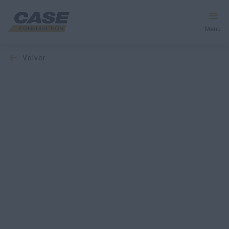
Menu
volver
Equipos
Servicios y soluciones
El mundo CASE
Encontrar un distribuidor
Mexico
Buscar en