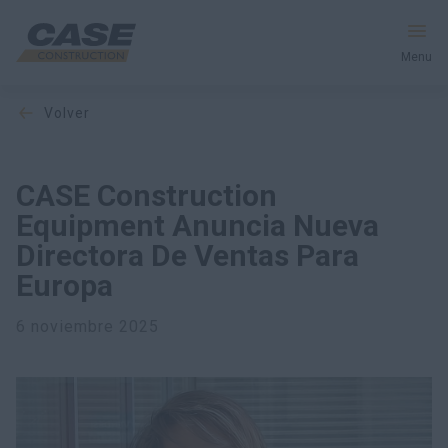
Menu
volver
Equipos
Servicios y soluciones
CASE Construction
Equipment Anuncia Nueva
El mundo CASE
Directora De Ventas Para
Europa
Encontrar un distribuidor
6 noviembre 2025
España
Buscar en