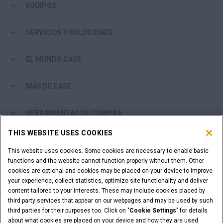
EQUIPOS
SERVICIOS Y SOLUCIONES
EL MUNDO CASE
MÁS DE CASE
HERRAMIENTAS DE COMPRA
THIS WEBSITE USES COOKIES
¿ES USTED DISTRIBUIDOR?
This website uses cookies. Some cookies are necessary to enable basic
functions and the website cannot function properly without them. Other
ACCESO DISTRIBUIDORES
cookies are optional and cookies may be placed on your device to improve
your experience, collect statistics, optimize site functionality and deliver
content tailored to your interests. These may include cookies placed by
¿QUIERE SER UN DISTRIBUIDOR?
third party services that appear on our webpages and may be used by such
ENVÍE SU SOLICITUD
third parties for their purposes too. Click on "
Cookie Settings
" for details
about what cookies are placed on your device and how they are used.