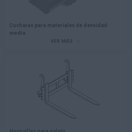
Cucharas para materiales de densidad
media
VER MÁS
Horquillas para palets