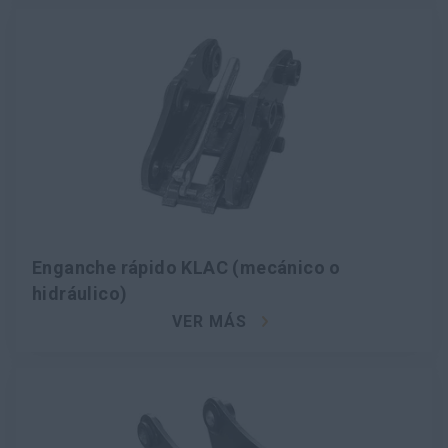
Enganche rápido KLAC (mecánico o
hidráulico)
VER MÁS