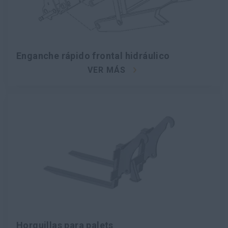
Enganche rápido frontal hidráulico
VER MÁS
Horquillas para palets