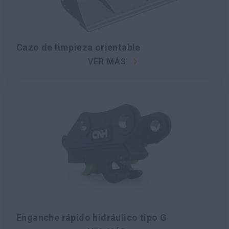
Cazo de limpieza orientable
VER MÁS
Enganche rápido hidráulico tipo G