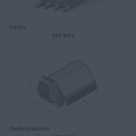
Cazos
VER MÁS
Desbrozadoras