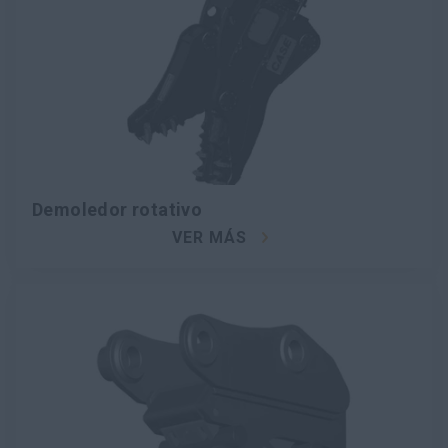
Demoledor rotativo
VER MÁS