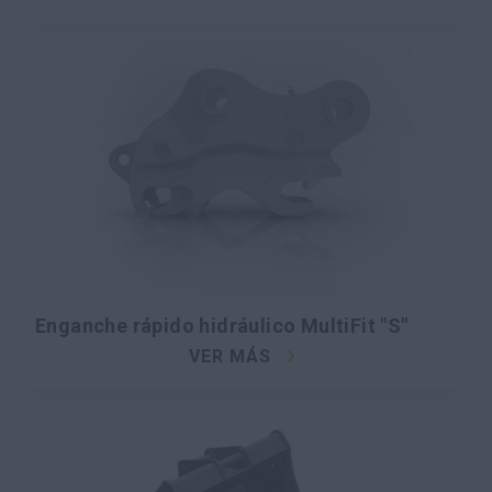
Enganche rápido hidráulico MultiFit "S"
VER MÁS