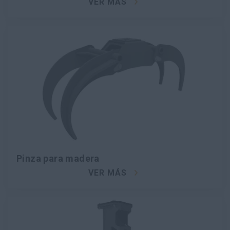
VER MÁS
Pinza para madera
VER MÁS