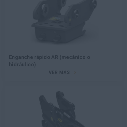
Enganche rápido AR (mecánico o
hidráulico)
VER MÁS