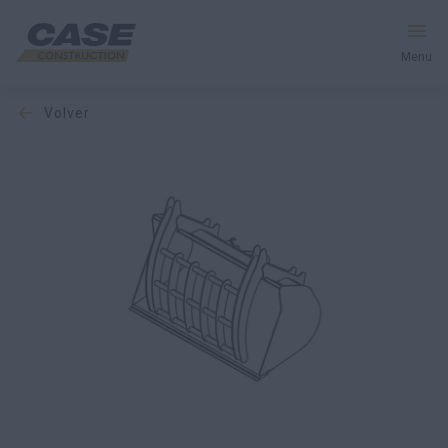
Menu
volver
Equipos
Servicios y soluciones
El mundo CASE
Encontrar un distribuidor
España
Buscar en