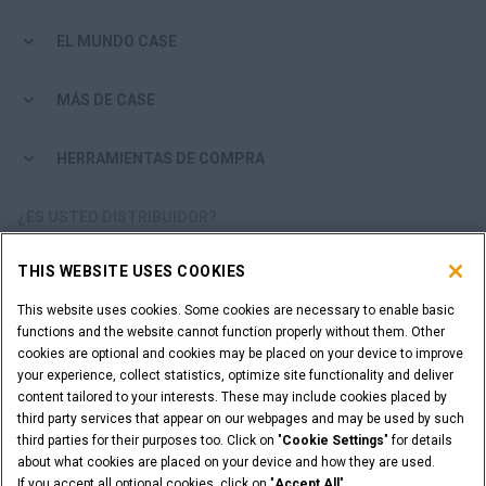
EL MUNDO CASE
MÁS DE CASE
HERRAMIENTAS DE COMPRA
¿ES USTED DISTRIBUIDOR?
THIS WEBSITE USES COOKIES
ACCESO DISTRIBUIDORES
This website uses cookies. Some cookies are necessary to enable basic
functions and the website cannot function properly without them. Other
¿QUIERE SER UN DISTRIBUIDOR?
cookies are optional and cookies may be placed on your device to improve
ENVÍE SU SOLICITUD
your experience, collect statistics, optimize site functionality and deliver
content tailored to your interests. These may include cookies placed by
third party services that appear on our webpages and may be used by such
third parties for their purposes too. Click on "
Cookie Settings
" for details
about what cookies are placed on your device and how they are used.
Advertencia Legal
Términos y condiciones
If you accept all optional cookies, click on "
Accept All
".