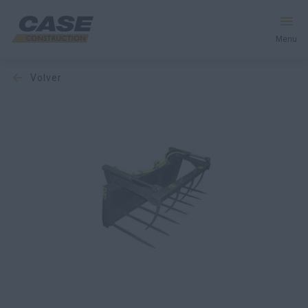
Menu
volver
Equipos
Servicios y soluciones
El mundo CASE
Encontrar un distribuidor
España
Buscar en