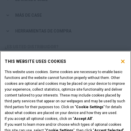
MÁS DE CASE
HERRAMIENTAS DE COMPRA
¿ES USTED DISTRIBUIDOR?
THIS WEBSITE USES COOKIES
ACCESO DISTRIBUIDORES
This website uses cookies. Some cookies are necessary to enable basic
functions and the website cannot function properly without them. Other
¿QUIERE SER UN DISTRIBUIDOR?
cookies are optional and cookies may be placed on your device to improve
ENVÍE SU SOLICITUD
your experience, collect statistics, optimize site functionality and deliver
content tailored to your interests. These may include cookies placed by
third party services that appear on our webpages and may be used by such
third parties for their purposes too. Click on "
Cookie Settings
" for details
about what cookies are placed on your device and how they are used.
Advertencia Legal
Términos y condiciones
If you accept all optional cookies, click on "
Accept All
".
Aviso de privacidad
Cookie Settings
If you want to learn more and/or choose which types of optional cookies
© 2026 CNH Industrial America LLC. All Rights Reserved. CASE and CNH
this site can use, select "
Cookie Settings
", then click "
Accept Selected
"