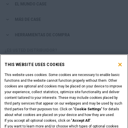
EL MUNDO CASE
MÁS DE CASE
HERRAMIENTAS DE COMPRA
¿ES USTED DISTRIBUIDOR?
THIS WEBSITE USES COOKIES
ACCESO DISTRIBUIDORES
This website uses cookies. Some cookies are necessary to enable basic
functions and the website cannot function properly without them. Other
¿QUIERE SER UN DISTRIBUIDOR?
cookies are optional and cookies may be placed on your device to improve
ENVÍE SU SOLICITUD
your experience, collect statistics, optimize site functionality and deliver
content tailored to your interests. These may include cookies placed by
third party services that appear on our webpages and may be used by such
third parties for their purposes too. Click on "
Cookie Settings
" for details
about what cookies are placed on your device and how they are used.
Advertencia Legal
Términos y condiciones
If you accept all optional cookies, click on "
Accept All
".
Aviso de privacidad
Cookie Settings
If you want to learn more and/or choose which types of optional cookies