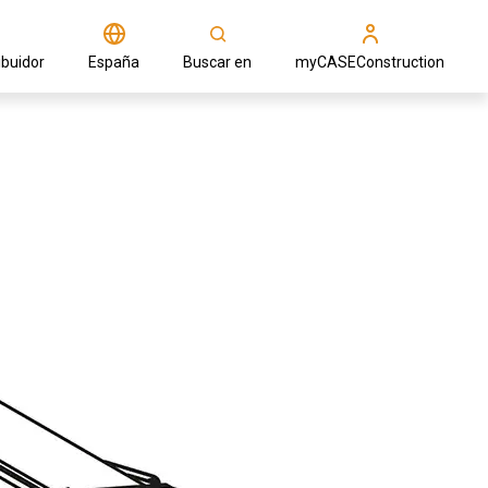
ibuidor
España
Buscar en
myCASEConstruction