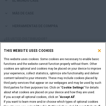
EL MUNDO CASE
MÁS DE CASE
HERRAMIENTAS DE COMPRA
¿ES USTED DISTRIBUIDOR?
THIS WEBSITE USES COOKIES
ACCESO DISTRIBUIDORES
This website uses cookies. Some cookies are necessary to enable basic
functions and the website cannot function properly without them. Other
¿QUIERE SER UN DISTRIBUIDOR?
cookies are optional and cookies may be placed on your device to improve
ENVÍE SU SOLICITUD
your experience, collect statistics, optimize site functionality and deliver
content tailored to your interests. These may include cookies placed by
third party services that appear on our webpages and may be used by such
third parties for their purposes too. Click on "
Cookie Settings
" for details
about what cookies are placed on your device and how they are used.
Advertencia Legal
Términos y condiciones
If you accept all optional cookies, click on "
Accept All
".
Aviso de privacidad
Cookie Settings
If you want to learn more and/or choose which types of optional cookies
© 2026 CNH Industrial America LLC. All Rights Reserved. CASE and CNH