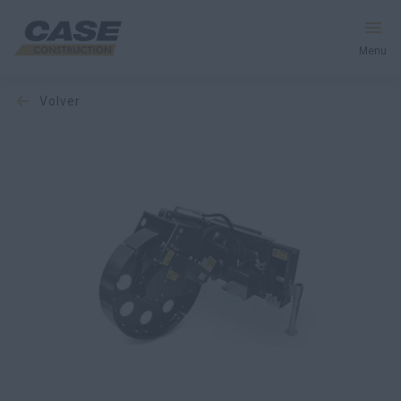
Menu
volver
Equipos
Servicios y soluciones
El mundo CASE
Encontrar un distribuidor
España
Buscar en