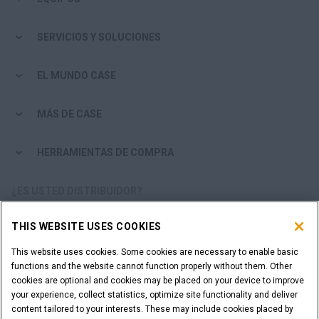
SERVICIOS Y SOLUCIONES
EL MUNDO CASE
MÁS DE CASE
HERRAMIENTAS DE COMPRA
¿ES USTED DISTRIBUIDOR?
THIS WEBSITE USES COOKIES
ACCESO DISTRIBUIDORES
This website uses cookies. Some cookies are necessary to enable basic
functions and the website cannot function properly without them. Other
¿QUIERE SER UN DISTRIBUIDOR?
cookies are optional and cookies may be placed on your device to improve
ENVÍE SU SOLICITUD
your experience, collect statistics, optimize site functionality and deliver
content tailored to your interests. These may include cookies placed by