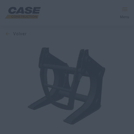
Menu
volver
Equipos
Servicios y soluciones
El mundo CASE
Encontrar un distribuidor
España
Buscar en