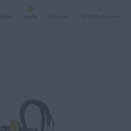
ibuidor
España
Buscar en
myCASEConstruction