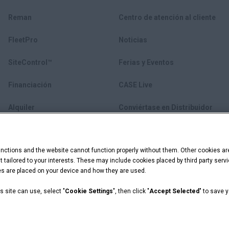
Reman
Centro de atención al cliente
FleetPro
Noticias
SiteControl™
Ferias y Eventos
Financiación
CASE Live
Alquiler
Conviértase en Distribuidor
Equipos usados
ctions and the website cannot function properly without them. Other cookies ar
myCASEConstruction
ent tailored to your interests. These may include cookies placed by third party se
ies are placed on your device and how they are used.
s site can use, select "
Cookie Settings
", then click "
Accept Selected
" to save 
acidad
Cookie Settings
 Capital are registered trademarks of CNH Industrial America LLC.