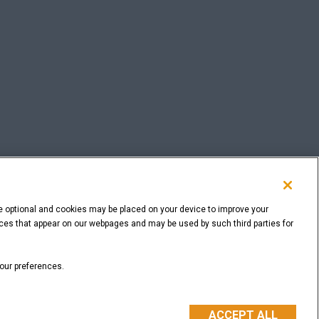
e optional and cookies may be placed on your device to improve your
rvices that appear on our webpages and may be used by such third parties for
VOLVER ARRIBA
your preferences.
ACCEPT ALL