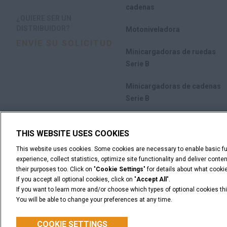
cadenas
¿QUIERE SER UN
DISTRIBUIDOR?
Motoniveladora
ENVÍE SU SOLICITUD
Minicargadoras de ruedas
Serie B
Minicargadoras de cadenas
Serie B
Implementos
THIS WEBSITE USES COOKIES
Promociones
This website uses cookies. Some cookies are necessary to enable basic fun
experience, collect statistics, optimize site functionality and deliver cont
their purposes too. Click on "
Cookie Settings
" for details about what cook
If you accept all optional cookies, click on "
Accept All
".
If you want to learn more and/or choose which types of optional cookies thi
You will be able to change your preferences at any time.
Advertencia Legal
Términos y condiciones
Aviso de priv
© 2026 CNH Industrial America LLC. All Rights Reserved. CASE and CNH
COOKIE SETTINGS