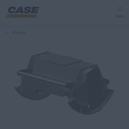
Menu
volver
Equipos
Servicios y soluciones
El mundo CASE
Encontrar un distribuidor
España
Buscar en