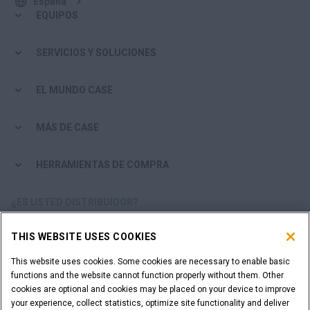
España
EQUIPOS
SERVICIOS Y SOLUCIONES
EL MUNDO CASE
MÁS DE CASE
HERRAMIENTAS DE COMPRA
¿ES USTED DISTRIBUIDOR?
THIS WEBSITE USES COOKIES
ACCESO DISTRIBUIDORES
This website uses cookies. Some cookies are necessary to enable basic
functions and the website cannot function properly without them. Other
¿QUIERE SER UN DISTRIBUIDOR?
cookies are optional and cookies may be placed on your device to improve
ENVÍE SU SOLICITUD
your experience, collect statistics, optimize site functionality and deliver