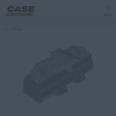
Menu
volver
Equipos
Servicios y soluciones
El mundo CASE
Encontrar un distribuidor
España
Buscar en