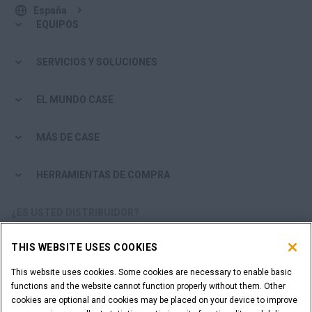
España
EQUIPOS
SERVICIOS Y SOLUCIONES
EL MUNDO CASE
MÁS DE CASE
HERRAMIENTAS DE COMPRA
¿ES USTED DISTRIBUIDOR?
THIS WEBSITE USES COOKIES
ACCESO DISTRIBUIDORES
This website uses cookies. Some cookies are necessary to enable basic
functions and the website cannot function properly without them. Other
¿QUIERE SER UN DISTRIBUIDOR?
cookies are optional and cookies may be placed on your device to improve
ENVÍE SU SOLICITUD