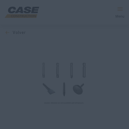
Menu
volver
Equipos
Servicios y soluciones
El mundo CASE
Encontrar un distribuidor
España
Buscar en