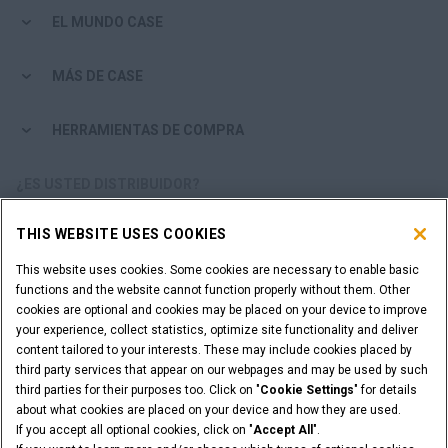
EL MUNDO CASE
MÁS DE CASE
HERRAMIENTAS DE COMPRA
¿ES USTED DISTRIBUIDOR?
THIS WEBSITE USES COOKIES
ACCESO DISTRIBUIDORES
This website uses cookies. Some cookies are necessary to enable basic
functions and the website cannot function properly without them. Other
¿QUIERE SER UN DISTRIBUIDOR?
cookies are optional and cookies may be placed on your device to improve
ENVÍE SU SOLICITUD
your experience, collect statistics, optimize site functionality and deliver
content tailored to your interests. These may include cookies placed by
third party services that appear on our webpages and may be used by such
third parties for their purposes too. Click on "
Cookie Settings
" for details
about what cookies are placed on your device and how they are used.
Advertencia Legal
Términos y condiciones
If you accept all optional cookies, click on "
Accept All
".
Aviso de privacidad
Cookie Settings