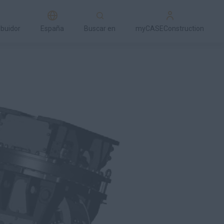
ibuidor
España
Buscar en
myCASEConstruction