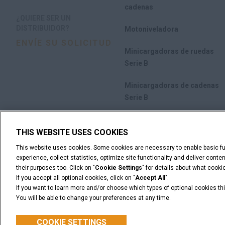
cadenas
¿QUIERE SER UN
DISTRIBUIDOR?
Motoniveladora
ENVÍE SU SOLICITUD
Minicargadoras de ruedas
Serie B
Minicargadoras de cadenas
Serie B
Implementos
THIS WEBSITE USES COOKIES
Promociones
This website uses cookies. Some cookies are necessary to enable basic fun
experience, collect statistics, optimize site functionality and deliver cont
their purposes too. Click on "
Cookie Settings
" for details about what cook
If you accept all optional cookies, click on "
Accept All
".
If you want to learn more and/or choose which types of optional cookies thi
You will be able to change your preferences at any time.
Advertencia Legal
Términos y condiciones
Aviso de priv
© 2026 CNH Industrial America LLC. All Rights Reserved. CASE and CNH
COOKIE SETTINGS