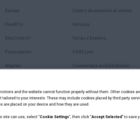
Reman
Centro de atención al cliente
FleetPro
Noticias
SiteControl™
Ferias y Eventos
Financiación
CASE Live
Alquiler
Conviértase en Distribuidor
Equipos usados
ctions and the website cannot function properly without them. Other cookies ar
myCASEConstruction
ent tailored to your interests. These may include cookies placed by third party se
ies are placed on your device and how they are used.
s site can use, select "
Cookie Settings
", then click "
Accept Selected
" to save 
acidad
Cookie Settings
 Capital are registered trademarks of CNH Industrial America LLC.