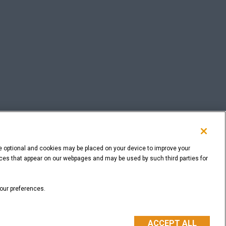
e optional and cookies may be placed on your device to improve your
rvices that appear on our webpages and may be used by such third parties for
VOLVER ARRIBA
your preferences.
ACCEPT ALL