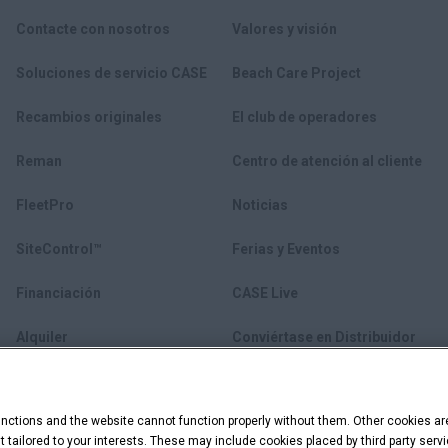
Contacte con nosotros
Valores y visión
Soluciones de servicio CASE
Beach Care Project
Recambios originales
El club de operadores
Reman
Centro de atención al cliente
FleetPro
Noticias
SiteControl™
Ferias y Eventos
Financiación
CASE Live
Alquiler
Conviértase en Distribuidor
Equipos usados
ctions and the website cannot function properly without them. Other cookies ar
myCASEConstruction
ent tailored to your interests. These may include cookies placed by third party se