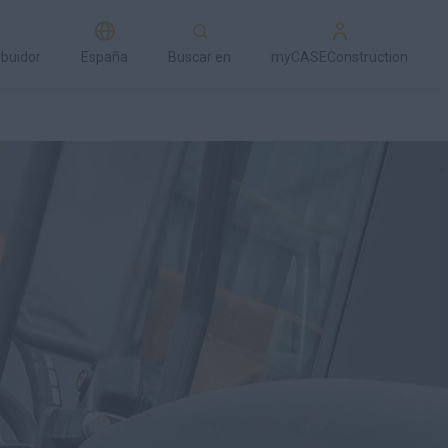
ibuidor
España
Buscar en
myCASEConstruction