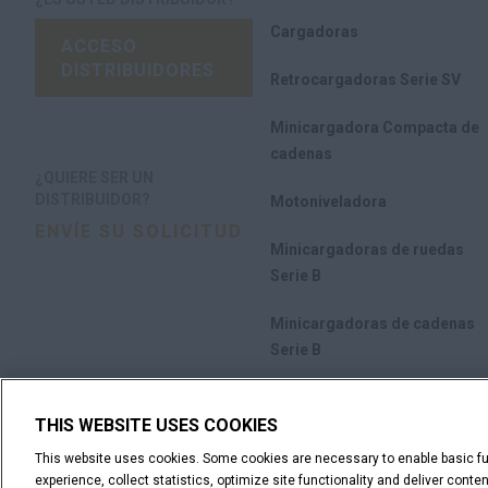
Cargadoras
ACCESO
DISTRIBUIDORES
Retrocargadoras Serie SV
Minicargadora Compacta de
cadenas
¿QUIERE SER UN
DISTRIBUIDOR?
Motoniveladora
ENVÍE SU SOLICITUD
Minicargadoras de ruedas
Serie B
Minicargadoras de cadenas
Serie B
Implementos
THIS WEBSITE USES COOKIES
Promociones
This website uses cookies. Some cookies are necessary to enable basic fun
experience, collect statistics, optimize site functionality and deliver cont