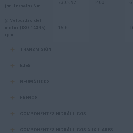
730/692
1400
6
(bruto/neto) Nm
@ Velocidad del
motor (ISO 14396)
1600
-
1
rpm
TRANSMISIÓN
EJES
NEUMÁTICOS
FRENOS
COMPONENTES HIDRÁULICOS
COMPONENTES HIDRÁULICOS AUXILIARES