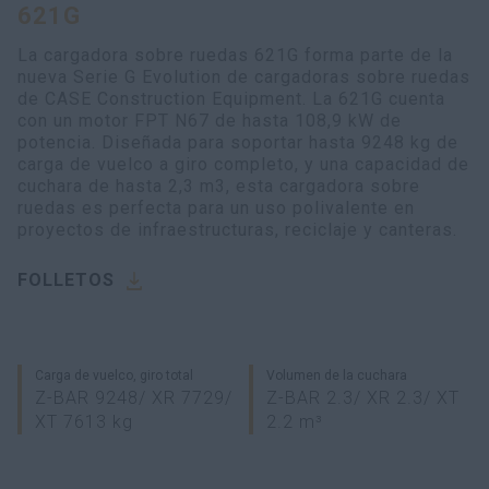
621G
myCASEConstruction
La cargadora sobre ruedas 621G forma parte de la
nueva Serie G Evolution de cargadoras sobre ruedas
de CASE Construction Equipment. La 621G cuenta
con un motor FPT N67 de hasta 108,9 kW de
potencia. Diseñada para soportar hasta 9248 kg de
carga de vuelco a giro completo, y una capacidad de
cuchara de hasta 2,3 m3, esta cargadora sobre
ruedas es perfecta para un uso polivalente en
proyectos de infraestructuras, reciclaje y canteras.
FOLLETOS
Carga de vuelco, giro total
Volumen de la cuchara
Z-BAR 9248/ XR 7729/
Z-BAR 2.3/ XR 2.3/ XT
XT 7613 kg
2.2 m³