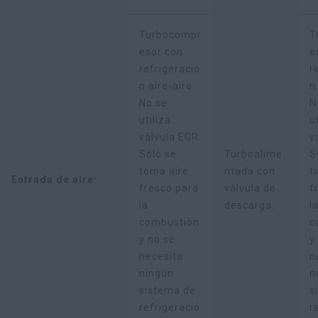
Turbocompr
T
esor con
e
refrigeració
r
n aire-aire.
n
No se
N
utiliza
u
válvula EGR:
v
Sólo se
Turboalime
S
toma aire
ntada con
t
Entrada de aire:
fresco para
válvula de
f
la
descarga.
l
combustión
c
y no se
y
necesita
n
ningún
n
sistema de
s
refrigeració
r