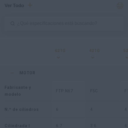
Ver Todo
621G
421G
5
MOTOR
Fabricante y
FTP N67
F5C
F
modelo
N.º de cilindros
6
4
4
Cilindrada l
6.7
3.6
4