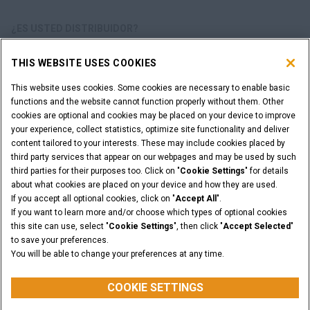
¿ES USTED DISTRIBUIDOR?
THIS WEBSITE USES COOKIES
ACCESO DISTRIBUIDORES
This website uses cookies. Some cookies are necessary to enable basic
functions and the website cannot function properly without them. Other
¿QUIERE SER UN DISTRIBUIDOR?
cookies are optional and cookies may be placed on your device to improve
ENVÍE SU SOLICITUD
your experience, collect statistics, optimize site functionality and deliver
content tailored to your interests. These may include cookies placed by
third party services that appear on our webpages and may be used by such
third parties for their purposes too. Click on "
Cookie Settings
" for details
about what cookies are placed on your device and how they are used.
Advertencia Legal
Términos y condiciones
If you accept all optional cookies, click on "
Accept All
".
Aviso de privacidad
Cookie Settings
If you want to learn more and/or choose which types of optional cookies
© 2026 CNH Industrial America LLC. All Rights Reserved. CASE and CNH
this site can use, select "
Cookie Settings
", then click "
Accept Selected
"
Capital are registered trademarks of CNH Industrial America LLC.
to save your preferences.
You will be able to change your preferences at any time.
VOLVER ARRIBA
COOKIE SETTINGS