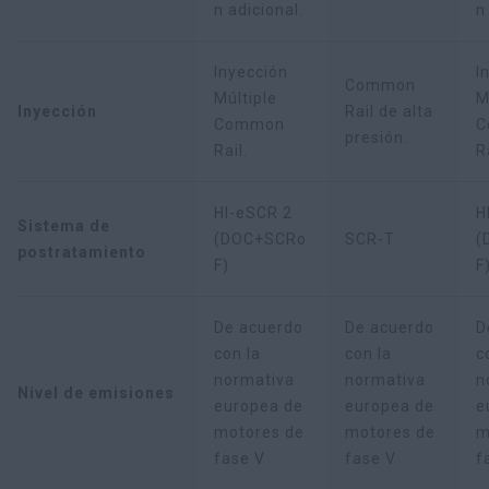
n adicional.
n
Inyección
I
Common
Múltiple
M
Inyección
Rail de alta
Common
C
presión.
Rail.
R
HI-eSCR 2
H
Sistema de
(DOC+SCRo
SCR-T
(
postratamiento
F)
F
De acuerdo
De acuerdo
D
con la
con la
c
normativa
normativa
n
Nivel de emisiones
europea de
europea de
e
motores de
motores de
m
fase V
fase V
f