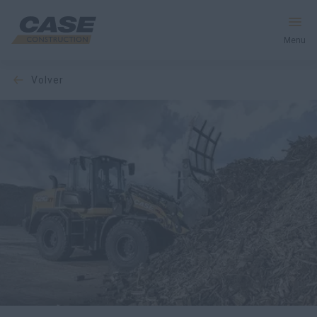
Menu
volver
Equipos
Servicios y soluciones
El mundo CASE
Encontrar un distribuidor
España
Buscar en