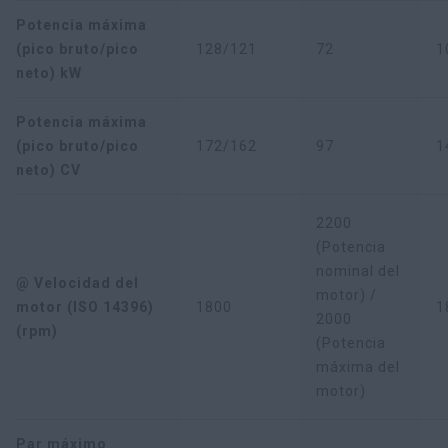
Potencia máxima
(pico bruto/pico
128/121
72
1
neto) kW
Potencia máxima
(pico bruto/pico
172/162
97
1
neto) CV
2200
(Potencia
nominal del
@ Velocidad del
motor) /
motor (ISO 14396)
1800
1
2000
(rpm)
(Potencia
máxima del
motor)
Par máximo