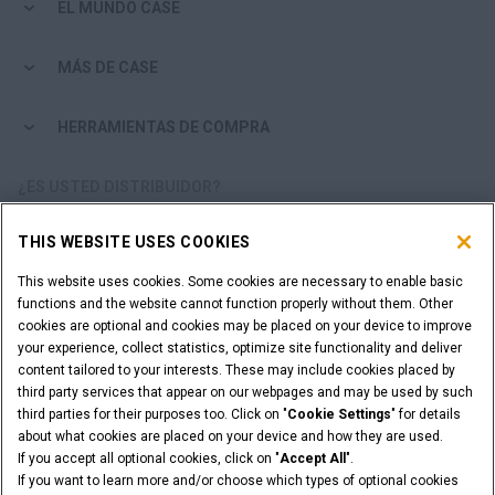
EL MUNDO CASE
MÁS DE CASE
HERRAMIENTAS DE COMPRA
¿ES USTED DISTRIBUIDOR?
THIS WEBSITE USES COOKIES
ACCESO DISTRIBUIDORES
This website uses cookies. Some cookies are necessary to enable basic
functions and the website cannot function properly without them. Other
¿QUIERE SER UN DISTRIBUIDOR?
cookies are optional and cookies may be placed on your device to improve
ENVÍE SU SOLICITUD
your experience, collect statistics, optimize site functionality and deliver
content tailored to your interests. These may include cookies placed by
third party services that appear on our webpages and may be used by such
third parties for their purposes too. Click on "
Cookie Settings
" for details
about what cookies are placed on your device and how they are used.
Advertencia Legal
Términos y condiciones
If you accept all optional cookies, click on "
Accept All
".
Aviso de privacidad
Cookie Settings
If you want to learn more and/or choose which types of optional cookies