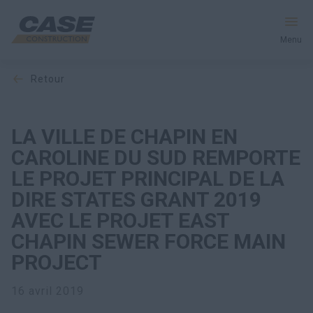
Menu
retour
Équipement
Votre entreprise
LA VILLE DE CHAPIN EN
CAROLINE DU SUD REMPORTE
Entretien et assistance
LE PROJET PRINCIPAL DE LA
DIRE STATES GRANT 2019
Au cœur de CASE
AVEC LE PROJET EAST
CHAPIN SEWER FORCE MAIN
PROJECT
Trouvez un concessionnaire
16 avril 2019
Amérique du Nord