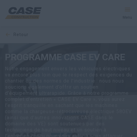
Menu
retour
Équipement
Votre entreprise
PROGRAMME CASE EV CARE
Notre engagement envers les véhicules électriques
Entretien et assistance
va encore plus loin que le respect des exigences du
chantier ou des normes de l’industrie : nous nous
Au cœur de CASE
soucions également d’offrir un soutien
d’équipement ultrarapide. Grâce à notre programme
complet d’entretien « CASE EV Care », vous aurez
l’esprit tranquille en sachant que les machines
comme la chargeuse-rétrocaveuse électrique 580EV
Trouvez un concessionnaire
(ainsi que d’autres innovations CASE dans le
domaine des VE) sont soutenues par des
Amérique du Nord
techniciens de haut niveau et un soutien à
l’entretien conçu pour vous aider à vous attaquer