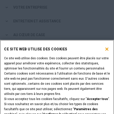
VOTRE ENTREPRISE
ENTRETIEN ET ASSISTANCE
AU CŒUR DE CASE
PARCOURIR LES PRODUITS CASE
CE SITE WEB UTILISE DES COOKIES
Ce site web utilise des cookies. Des cookies peuvent être placés sur votre
ÊTES-VOUS CONCESSIONNAIRE?
appareil pour améliorer votre expérience, collecter des statistiques,
optimiser les fonctionnalités du site et fournir un contenu personnalisé.
Certains cookies sont nécessaires à l'utilisation de fonctions de base et le
SE CONNECTER
site web ne peut pas fonctionner correctement sans eux. D'autres cookies
sont optionnels ; certains de ces cookies sont placés par des services
tiers, qui apparaissent sur nos pages web. Ils peuvent également être
VOULEZ-VOUS DEVENIR CONCESSIONNAIRE?
utilisés par ces tiers à leurs propres fins.
SOUMETTEZ VOTRE DEMANDE
Si vous acceptez tous les cookies facultatifs, cliquez sur "
Accepter tous
".
Si vous souhaitez en savoir plus et/ou choisir les types de cookies
facultatifs que ce site peut utiliser, sélectionnez "
Paramètres des