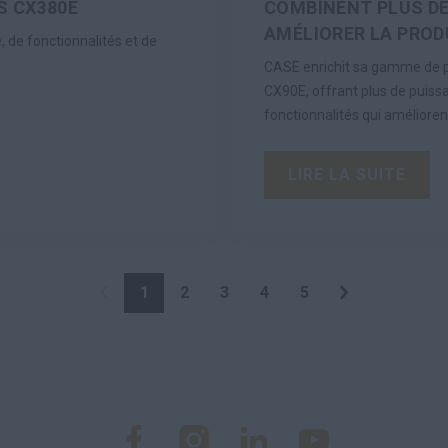
S CX380E
COMBINENT PLUS DE
AMÉLIORER LA PROD
 de fonctionnalités et de
CASE enrichit sa gamme de pe
CX90E, offrant plus de puiss
fonctionnalités qui améliorent
LIRE LA SUITE
1
2
3
4
5