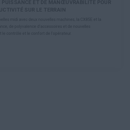
 PUISSANCE ET DE MANŒUVRABILITÉ POUR
UCTIVITÉ SUR LE TERRAIN
lles midi avec deux nouvelles machines, la CX85E et la
ance, de polyvalence d'accessoires et de nouvelles
 le contrôle et le confort de l'opérateur.