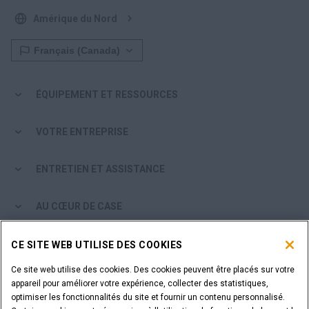
Amérique du Nord
ÉQUIPEMENT ET RESSOURCES
VOTRE ENTREPRISE
ENTRETIEN ET ASSISTANCE
AU CŒUR DE CASE
PARCOURIR LES PRODUITS CASE
CE SITE WEB UTILISE DES COOKIES
Ce site web utilise des cookies. Des cookies peuvent être placés sur votre
ÊTES-VOUS CONCESSIONNAIRE?
appareil pour améliorer votre expérience, collecter des statistiques,
optimiser les fonctionnalités du site et fournir un contenu personnalisé.