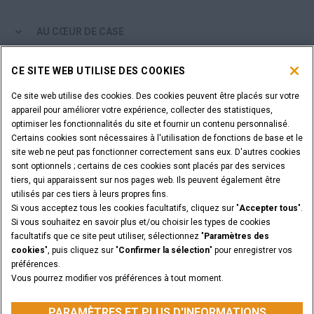
AU CŒUR DE CASE
PARCOURIR LES PRODUITS CASE
CE SITE WEB UTILISE DES COOKIES
Ce site web utilise des cookies. Des cookies peuvent être placés sur votre
ÊTES-VOUS CONCESSIONNAIRE?
appareil pour améliorer votre expérience, collecter des statistiques,
optimiser les fonctionnalités du site et fournir un contenu personnalisé.
Certains cookies sont nécessaires à l'utilisation de fonctions de base et le
SE CONNECTER
site web ne peut pas fonctionner correctement sans eux. D'autres cookies
sont optionnels ; certains de ces cookies sont placés par des services
tiers, qui apparaissent sur nos pages web. Ils peuvent également être
VOULEZ-VOUS DEVENIR CONCESSIONNAIRE?
utilisés par ces tiers à leurs propres fins.
SOUMETTEZ VOTRE DEMANDE
Si vous acceptez tous les cookies facultatifs, cliquez sur "
Accepter tous
".
Si vous souhaitez en savoir plus et/ou choisir les types de cookies
facultatifs que ce site peut utiliser, sélectionnez "
Paramètres des
cookies
", puis cliquez sur "
Confirmer la sélection
" pour enregistrer vos
préférences.
Annonces légales
Conditions générales
Vous pourrez modifier vos préférences à tout moment.
Avis de confidentialité
PARAMÈTRES ET PLUS D'INFORMATIONS
CASE Construction Equipment, une marque de CNH Industrial N.V. ©2026
PARAMÈTRES ET PLUS D'INFORMATIONS