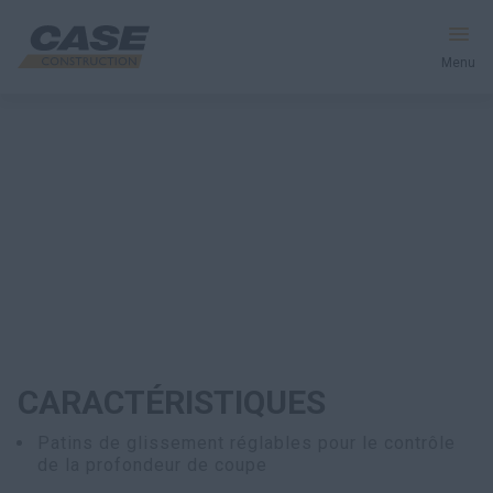
Menu
Équipement
Votre entreprise
Entretien et assistance
Au cœur de CASE
CARACTÉRISTIQUES
Trouvez un concessionnaire
Patins de glissement réglables pour le contrôle
Amérique du Nord
de la profondeur de coupe