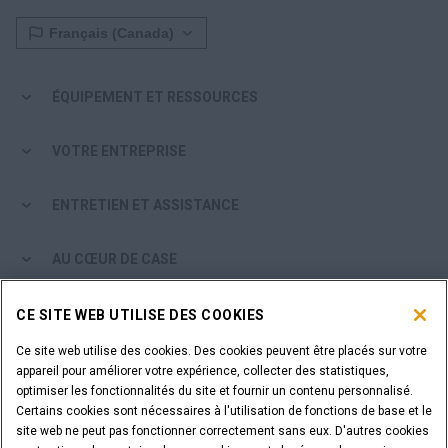
ÉQUIPEMENT ET RESSOURCES
VOTRE ENTREPRISE
ENTRETIEN ET ASSISTANCE
AU CŒUR DE CASE
PARCOURIR LES PRODUITS CASE
CE SITE WEB UTILISE DES COOKIES
Ce site web utilise des cookies. Des cookies peuvent être placés sur votre
ÊTES-VOUS CONCESSIONNAIRE?
appareil pour améliorer votre expérience, collecter des statistiques,
optimiser les fonctionnalités du site et fournir un contenu personnalisé.
Certains cookies sont nécessaires à l'utilisation de fonctions de base et le
SE CONNECTER
site web ne peut pas fonctionner correctement sans eux. D'autres cookies