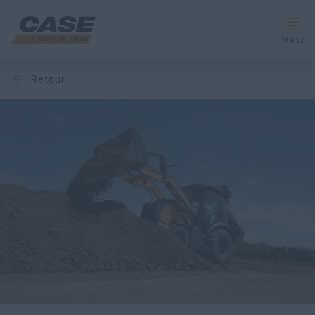
Menu
retour
Équipement
Votre entreprise
Entretien et assistance
Au cœur de CASE
Trouvez un concessionnaire
Amérique du Nord