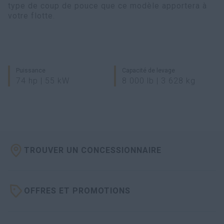
type de coup de pouce que ce modèle apportera à
votre flotte.
Puissance
Capacité de levage
74 hp | 55 kW
8 000 lb | 3 628 kg
TROUVER UN CONCESSIONNAIRE
OFFRES ET PROMOTIONS