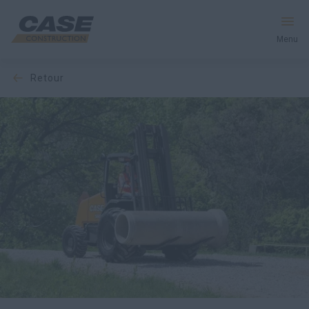
Menu
retour
Équipement
Votre entreprise
Entretien et assistance
Au cœur de CASE
Trouvez un concessionnaire
Amérique du Nord