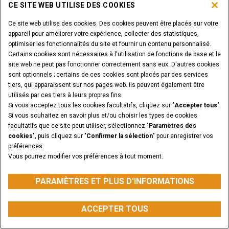
PARCOURIR LES PRODUITS CASE
CE SITE WEB UTILISE DES COOKIES
Ce site web utilise des cookies. Des cookies peuvent être placés sur votre
ÊTES-VOUS CONCESSIONNAIRE?
appareil pour améliorer votre expérience, collecter des statistiques,
optimiser les fonctionnalités du site et fournir un contenu personnalisé.
Certains cookies sont nécessaires à l'utilisation de fonctions de base et le
SE CONNECTER
site web ne peut pas fonctionner correctement sans eux. D'autres cookies
sont optionnels ; certains de ces cookies sont placés par des services
tiers, qui apparaissent sur nos pages web. Ils peuvent également être
VOULEZ-VOUS DEVENIR CONCESSIONNAIRE?
utilisés par ces tiers à leurs propres fins.
SOUMETTEZ VOTRE DEMANDE
Si vous acceptez tous les cookies facultatifs, cliquez sur "
Accepter tous
".
Si vous souhaitez en savoir plus et/ou choisir les types de cookies
facultatifs que ce site peut utiliser, sélectionnez "
Paramètres des
cookies
", puis cliquez sur "
Confirmer la sélection
" pour enregistrer vos
préférences.
Annonces légales
Conditions générales
Vous pourrez modifier vos préférences à tout moment.
Avis de confidentialité
PARAMÈTRES ET PLUS D'INFORMATIONS
CASE Construction Equipment, une marque de CNH Industrial N.V. ©2026
PARAMÈTRES ET PLUS D'INFORMATIONS
ACCEPTER TOUS