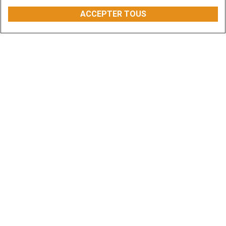
ACCEPTER TOUS
Aperçu
Modèles
Caractéristiques
Offres spéciales
LES MACHINES À FAIRE PLUS