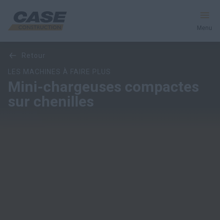
Menu
Aperçu
Modèles
Caractéristiques
Offres spéciales
retour
Équipement
LES MACHINES À FAIRE PLUS
Mini-chargeuses compactes
Votre entreprise
sur chenilles
Entretien et assistance
Au cœur de CASE
Trouvez un concessionnaire
Amérique du Nord