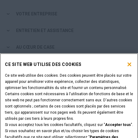
VOTRE ENTREPRISE
ENTRETIEN ET ASSISTANCE
AU CŒUR DE CASE
PARCOURIR LES PRODUITS CASE
CE SITE WEB UTILISE DES COOKIES
Ce site web utilise des cookies. Des cookies peuvent être placés sur votre
ÊTES-VOUS CONCESSIONNAIRE?
appareil pour améliorer votre expérience, collecter des statistiques,
optimiser les fonctionnalités du site et fournir un contenu personnalisé.
Certains cookies sont nécessaires à l'utilisation de fonctions de base et le
SE CONNECTER
site web ne peut pas fonctionner correctement sans eux. D'autres cookies
sont optionnels ; certains de ces cookies sont placés par des services
tiers, qui apparaissent sur nos pages web. Ils peuvent également être
VOULEZ-VOUS DEVENIR CONCESSIONNAIRE?
utilisés par ces tiers à leurs propres fins.
SOUMETTEZ VOTRE DEMANDE
Si vous acceptez tous les cookies facultatifs, cliquez sur "
Accepter tous
".
Si vous souhaitez en savoir plus et/ou choisir les types de cookies
facultatifs que ce site peut utiliser, sélectionnez "
Paramètres des