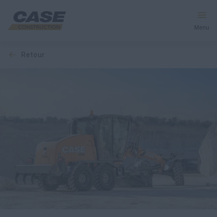
Menu
retour
Équipement
Votre entreprise
Entretien et assistance
Au cœur de CASE
Trouvez un concessionnaire
Amérique du Nord