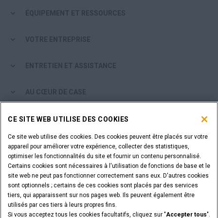
ÉQUIPEMENT ET RESSOURCES
VOTRE ENTREPRISE
ENTRETIEN ET ASSISTANCE
AU CŒUR DE CASE
PARCOURIR LES PRODUITS CASE
CE SITE WEB UTILISE DES COOKIES
Ce site web utilise des cookies. Des cookies peuvent être placés sur votre
ÊTES-VOUS CONCESSIONNAIRE?
appareil pour améliorer votre expérience, collecter des statistiques,
optimiser les fonctionnalités du site et fournir un contenu personnalisé.
Certains cookies sont nécessaires à l'utilisation de fonctions de base et le
SE CONNECTER
site web ne peut pas fonctionner correctement sans eux. D'autres cookies
sont optionnels ; certains de ces cookies sont placés par des services
tiers, qui apparaissent sur nos pages web. Ils peuvent également être
VOULEZ-VOUS DEVENIR CONCESSIONNAIRE?
utilisés par ces tiers à leurs propres fins.
SOUMETTEZ VOTRE DEMANDE
Si vous acceptez tous les cookies facultatifs, cliquez sur "
Accepter tous
".