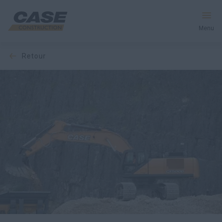
Menu
retour
Équipement
Votre entreprise
Entretien et assistance
Au cœur de CASE
Trouvez un concessionnaire
Amérique du Nord