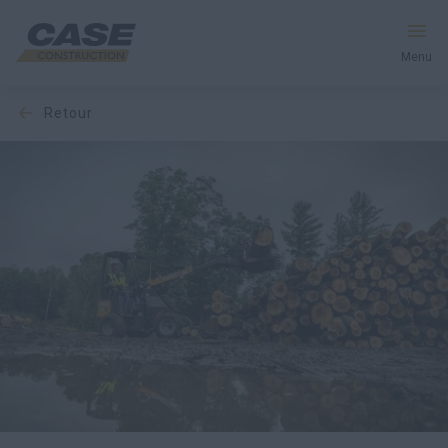
Menu
retour
Équipement
Votre entreprise
Entretien et assistance
Au cœur de CASE
Trouvez un concessionnaire
Amérique du Nord