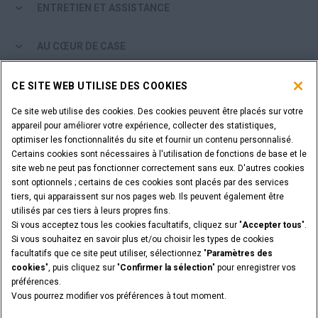
ENTRETIEN ET ASSISTANCE
AU CŒUR DE CASE
PARCOURIR LES PRODUITS CASE
CE SITE WEB UTILISE DES COOKIES
Ce site web utilise des cookies. Des cookies peuvent être placés sur votre
ÊTES-VOUS CONCESSIONNAIRE?
appareil pour améliorer votre expérience, collecter des statistiques,
optimiser les fonctionnalités du site et fournir un contenu personnalisé.
Certains cookies sont nécessaires à l'utilisation de fonctions de base et le
SE CONNECTER
site web ne peut pas fonctionner correctement sans eux. D'autres cookies
sont optionnels ; certains de ces cookies sont placés par des services
tiers, qui apparaissent sur nos pages web. Ils peuvent également être
VOULEZ-VOUS DEVENIR CONCESSIONNAIRE?
utilisés par ces tiers à leurs propres fins.
SOUMETTEZ VOTRE DEMANDE
Si vous acceptez tous les cookies facultatifs, cliquez sur "
Accepter tous
".
Si vous souhaitez en savoir plus et/ou choisir les types de cookies
facultatifs que ce site peut utiliser, sélectionnez "
Paramètres des
cookies
", puis cliquez sur "
Confirmer la sélection
" pour enregistrer vos
préférences.
Annonces légales
Conditions générales
Vous pourrez modifier vos préférences à tout moment.
Avis de confidentialité
PARAMÈTRES ET PLUS D'INFORMATIONS