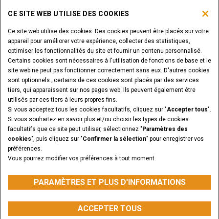
PARCOURIR LES PRODUITS CASE
CE SITE WEB UTILISE DES COOKIES
Ce site web utilise des cookies. Des cookies peuvent être placés sur votre
ÊTES-VOUS CONCESSIONNAIRE?
appareil pour améliorer votre expérience, collecter des statistiques,
optimiser les fonctionnalités du site et fournir un contenu personnalisé.
Certains cookies sont nécessaires à l'utilisation de fonctions de base et le
SE CONNECTER
site web ne peut pas fonctionner correctement sans eux. D'autres cookies
sont optionnels ; certains de ces cookies sont placés par des services
tiers, qui apparaissent sur nos pages web. Ils peuvent également être
VOULEZ-VOUS DEVENIR CONCESSIONNAIRE?
utilisés par ces tiers à leurs propres fins.
SOUMETTEZ VOTRE DEMANDE
Si vous acceptez tous les cookies facultatifs, cliquez sur "
Accepter tous
".
Si vous souhaitez en savoir plus et/ou choisir les types de cookies
facultatifs que ce site peut utiliser, sélectionnez "
Paramètres des
cookies
", puis cliquez sur "
Confirmer la sélection
" pour enregistrer vos
préférences.
Annonces légales
Conditions générales
Vous pourrez modifier vos préférences à tout moment.
Avis de confidentialité
PARAMÈTRES ET PLUS D'INFORMATIONS
CASE Construction Equipment, une marque de CNH Industrial N.V. ©2026
PARAMÈTRES ET PLUS D'INFORMATIONS
ACCEPTER TOUS