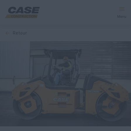
Menu
retour
Équipement
Votre entreprise
Entretien et assistance
Au cœur de CASE
Trouvez un concessionnaire
Amérique du Nord