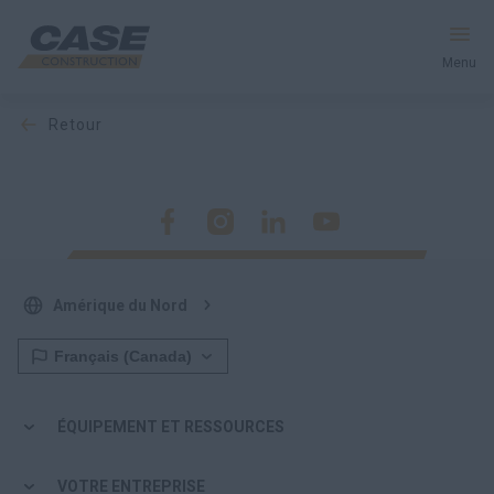
Menu
retour
Équipement
Votre entreprise
Entretien et assistance
Amérique du Nord
Au cœur de CASE
Trouvez un concessionnaire
ÉQUIPEMENT ET RESSOURCES
Amérique du Nord
VOTRE ENTREPRISE