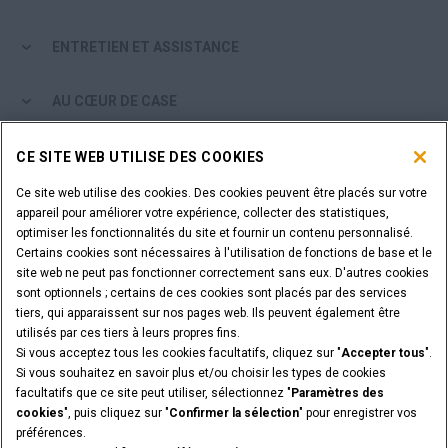
Recherche
ENTRETIEN ET ASSISTANCE
AU CŒUR DE CASE
PARCOURIR LES PRODUITS CASE
CE SITE WEB UTILISE DES COOKIES
Ce site web utilise des cookies. Des cookies peuvent être placés sur votre
ÊTES-VOUS CONCESSIONNAIRE?
appareil pour améliorer votre expérience, collecter des statistiques,
optimiser les fonctionnalités du site et fournir un contenu personnalisé.
Certains cookies sont nécessaires à l'utilisation de fonctions de base et le
SE CONNECTER
site web ne peut pas fonctionner correctement sans eux. D'autres cookies
sont optionnels ; certains de ces cookies sont placés par des services
tiers, qui apparaissent sur nos pages web. Ils peuvent également être
VOULEZ-VOUS DEVENIR CONCESSIONNAIRE?
utilisés par ces tiers à leurs propres fins.
SOUMETTEZ VOTRE DEMANDE
Si vous acceptez tous les cookies facultatifs, cliquez sur "
Accepter tous
".
Si vous souhaitez en savoir plus et/ou choisir les types de cookies
facultatifs que ce site peut utiliser, sélectionnez "
Paramètres des
cookies
", puis cliquez sur "
Confirmer la sélection
" pour enregistrer vos
préférences.
Annonces légales
Conditions générales