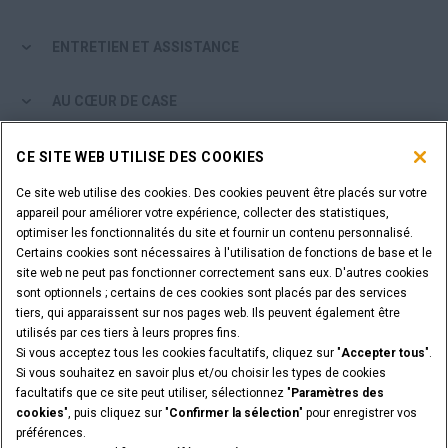
Recherche
ENTRETIEN ET ASSISTANCE
AU CŒUR DE CASE
PARCOURIR LES PRODUITS CASE
CE SITE WEB UTILISE DES COOKIES
Ce site web utilise des cookies. Des cookies peuvent être placés sur votre
ÊTES-VOUS CONCESSIONNAIRE?
appareil pour améliorer votre expérience, collecter des statistiques,
optimiser les fonctionnalités du site et fournir un contenu personnalisé.
Certains cookies sont nécessaires à l'utilisation de fonctions de base et le
SE CONNECTER
site web ne peut pas fonctionner correctement sans eux. D'autres cookies
sont optionnels ; certains de ces cookies sont placés par des services
tiers, qui apparaissent sur nos pages web. Ils peuvent également être
VOULEZ-VOUS DEVENIR CONCESSIONNAIRE?
utilisés par ces tiers à leurs propres fins.
SOUMETTEZ VOTRE DEMANDE
Si vous acceptez tous les cookies facultatifs, cliquez sur "
Accepter tous
".
Si vous souhaitez en savoir plus et/ou choisir les types de cookies
facultatifs que ce site peut utiliser, sélectionnez "
Paramètres des
cookies
", puis cliquez sur "
Confirmer la sélection
" pour enregistrer vos
préférences.
Annonces légales
Conditions générales