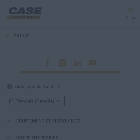
Menu
retour
Équipement
Votre entreprise
Entretien et assistance
Amérique du Nord
Au cœur de CASE
Trouvez un concessionnaire
ÉQUIPEMENT ET RESSOURCES
Amérique du Nord
VOTRE ENTREPRISE