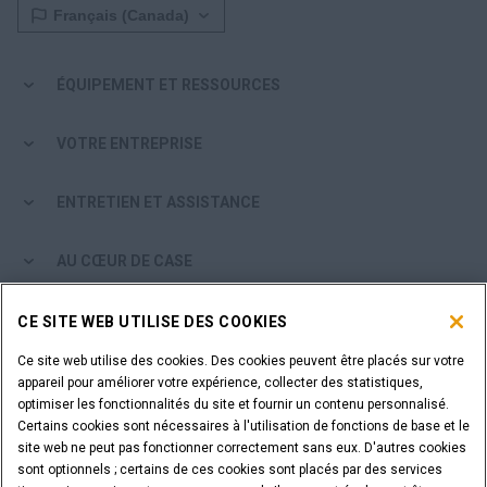
ÉQUIPEMENT ET RESSOURCES
VOTRE ENTREPRISE
ENTRETIEN ET ASSISTANCE
AU CŒUR DE CASE
PARCOURIR LES PRODUITS CASE
CE SITE WEB UTILISE DES COOKIES
Ce site web utilise des cookies. Des cookies peuvent être placés sur votre
ÊTES-VOUS CONCESSIONNAIRE?
appareil pour améliorer votre expérience, collecter des statistiques,
optimiser les fonctionnalités du site et fournir un contenu personnalisé.
Certains cookies sont nécessaires à l'utilisation de fonctions de base et le
SE CONNECTER
site web ne peut pas fonctionner correctement sans eux. D'autres cookies
sont optionnels ; certains de ces cookies sont placés par des services