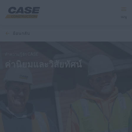
เมนู
ย้อนกลับ
อุปกรณ์
บริการและโซลูชัน
ทำความรู้จัก CASE
ค่านิยมและวิสัยทัศน์
โลก CASE
ค้นหาตัวแทนจำหน่าย
ภาษาไทย
ค้นหา