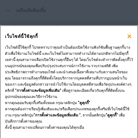
เครื่องมือช็อปปิ้ง
คุณเป็นตัวแทนจำหน่ายหรือไม่?
เว็บไซต์นี้ใช้คุกกี้
เข้าสู่ระบบตัวแทนจำหน่าย
เว็บไซต์นี้ใช้คุกกี้ โปรดทราบว่าคุณจำเป็นต้องเปิดใช้งานฟังก์ชันพื้นฐานคุกกี้บาง
ตัวเพื่อใช้งานเว็บไซต์นี้ และเว็บไซต์ไม่สามารถทำงานได้ตามปกติหากไม่มีคุกกี้
เหล่านี้ คุณสามารถเลือกเปิดใช้งานคุกกี้อื่นๆ ได้ โดยเว็บไซต์จะทำการติดตั้งคุกกี้ไว้
ต้องการเป็นตัวแทนจำหน่ายหรือไม่?
บนอุปกรณ์ของคุณเพื่อปรับปรุงประสบการณ์การใช้งาน รวบรวมสถิติ เพิ่ม
ส่งคำขอของคุณ
ประสิทธิภาพการทำงานของไซต์ และนำเสนอเนื้อหาที่เหมาะกับความสนใจของ
คุณ โดยอาจรวมถึงคุกกี้ที่ติดตั้งโดยบริการจากบุคคลที่สามที่ปรากฏบนหน้าเว็บ
ของเรา และข้อมูลดังกล่าวอาจนำไปใช้งานโดยบุคคลที่สามเพื่อวัตถุประสงค์ต่างๆ
คลิกที่
"การตั้งค่าและข้อมูลเพิ่มเติม"
เพื่อดูรายละเอียดเกี่ยวกับคุกกี้ที่ติดตั้งบน
อุปกรณ์ของคุณและวิธีการใช้งาน.
ประกาศทางกฎหมาย
ข้อกำหนดและเงื่อนไข
หากคุณยอมรับคุกกี้เสริมทั้งหมด กรุณาคลิกปุ่ม
"ดูคุกกี้"
.
นโยบายความเป็นส่วนตัวของ
การตั้งค่าและข้อมูลเพิ่มเติม
หากคุณต้องการเรียนรู้เพิ่มเติมและ/หรือเลือกประเภทของคุกกี้เสริมที่เว็บไซต์นี้ใช้
© 2026 CNH Industrial America LLC. All Rights Reserved. CASE and CNH
งาน กรุณาคลิกปุ่ม
"การตั้งค่าและข้อมูลเพิ่มเติม "
, จากนั้นคลิกปุ่ม
"ดูคุกกี้"
เพื่อ
Capital are registered trademarks of CNH Industrial America LLC.
บันทึกการตั้งค่าของคุณ.
ทั้งนี้ คุณสามารถเปลี่ยนการตั้งค่าของคุณได้ทุกเมื่อ