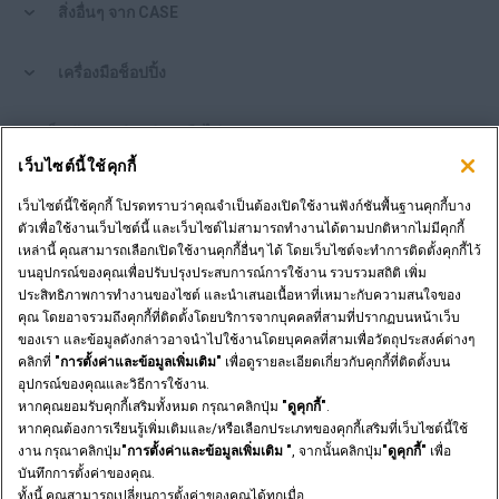
สิ่งอื่นๆ จาก CASE
เครื่องมือช็อปปิ้ง
คุณเป็นตัวแทนจำหน่ายหรือไม่?
เว็บไซต์นี้ใช้คุกกี้
เข้าสู่ระบบตัวแทนจำหน่าย
เว็บไซต์นี้ใช้คุกกี้ โปรดทราบว่าคุณจำเป็นต้องเปิดใช้งานฟังก์ชันพื้นฐานคุกกี้บาง
ตัวเพื่อใช้งานเว็บไซต์นี้ และเว็บไซต์ไม่สามารถทำงานได้ตามปกติหากไม่มีคุกกี้
เหล่านี้ คุณสามารถเลือกเปิดใช้งานคุกกี้อื่นๆ ได้ โดยเว็บไซต์จะทำการติดตั้งคุกกี้ไว้
ต้องการเป็นตัวแทนจำหน่ายหรือไม่?
บนอุปกรณ์ของคุณเพื่อปรับปรุงประสบการณ์การใช้งาน รวบรวมสถิติ เพิ่ม
ส่งคำขอของคุณ
ประสิทธิภาพการทำงานของไซต์ และนำเสนอเนื้อหาที่เหมาะกับความสนใจของ
คุณ โดยอาจรวมถึงคุกกี้ที่ติดตั้งโดยบริการจากบุคคลที่สามที่ปรากฏบนหน้าเว็บ
ของเรา และข้อมูลดังกล่าวอาจนำไปใช้งานโดยบุคคลที่สามเพื่อวัตถุประสงค์ต่างๆ
คลิกที่
"การตั้งค่าและข้อมูลเพิ่มเติม"
เพื่อดูรายละเอียดเกี่ยวกับคุกกี้ที่ติดตั้งบน
อุปกรณ์ของคุณและวิธีการใช้งาน.
ประกาศทางกฎหมาย
ข้อกำหนดและเงื่อนไข
หากคุณยอมรับคุกกี้เสริมทั้งหมด กรุณาคลิกปุ่ม
"ดูคุกกี้"
.
นโยบายความเป็นส่วนตัวของ
การตั้งค่าและข้อมูลเพิ่มเติม
หากคุณต้องการเรียนรู้เพิ่มเติมและ/หรือเลือกประเภทของคุกกี้เสริมที่เว็บไซต์นี้ใช้
© 2026 CNH Industrial America LLC. All Rights Reserved. CASE and CNH
งาน กรุณาคลิกปุ่ม
"การตั้งค่าและข้อมูลเพิ่มเติม "
, จากนั้นคลิกปุ่ม
"ดูคุกกี้"
เพื่อ
Capital are registered trademarks of CNH Industrial America LLC.
บันทึกการตั้งค่าของคุณ.
ทั้งนี้ คุณสามารถเปลี่ยนการตั้งค่าของคุณได้ทุกเมื่อ