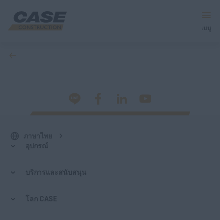
เมนู
ย้อนกลับ
อุปกรณ์
บริการและโซลูชัน
โลก CASE
ภาษาไทย
อุปกรณ์
ค้นหาตัวแทนจำหน่าย
บริการและสนับสนุน
ภาษาไทย
โลก CASE
ค้นหา