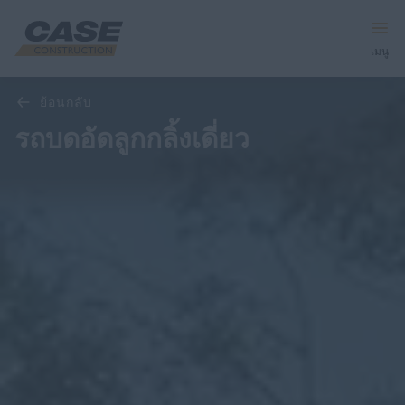
เมนู
ภาพรวม
คุณสมบัติ
รุ่น
ย้อนกลับ
อุปกรณ์
รถบดอัดลูกกลิ้งเดี่ยว
บริการและโซลูชัน
โลก CASE
ค้นหาตัวแทนจำหน่าย
ภาษาไทย
ค้นหา