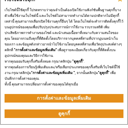
เว็บไซต์นี้ใช้คุกกี้ โปรดทราบว่าคุณจำเป็นต้องเปิดใช้งานฟังก์ชันพื้นฐานคุกกี้บาง
ตัวเพื่อใช้งานเว็บไซต์นี้ และเว็บไซต์ไม่สามารถทำงานได้ตามปกติหากไม่มีคุกกี้
เหล่านี้ คุณสามารถเลือกเปิดใช้งานคุกกี้อื่นๆ ได้ โดยเว็บไซต์จะทำการติดตั้งคุกกี้ไว้
บนอุปกรณ์ของคุณเพื่อปรับปรุงประสบการณ์การใช้งาน รวบรวมสถิติ เพิ่ม
ประสิทธิภาพการทำงานของไซต์ และนำเสนอเนื้อหาที่เหมาะกับความสนใจของ
คุณ โดยอาจรวมถึงคุกกี้ที่ติดตั้งโดยบริการจากบุคคลที่สามที่ปรากฏบนหน้าเว็บ
ของเรา และข้อมูลดังกล่าวอาจนำไปใช้งานโดยบุคคลที่สามเพื่อวัตถุประสงค์ต่างๆ
คลิกที่
"การตั้งค่าและข้อมูลเพิ่มเติม"
เพื่อดูรายละเอียดเกี่ยวกับคุกกี้ที่ติดตั้งบน
อุปกรณ์ของคุณและวิธีการใช้งาน.
หากคุณยอมรับคุกกี้เสริมทั้งหมด กรุณาคลิกปุ่ม
"ดูคุกกี้"
.
หากคุณต้องการเรียนรู้เพิ่มเติมและ/หรือเลือกประเภทของคุกกี้เสริมที่เว็บไซต์นี้ใช้
งาน กรุณาคลิกปุ่ม
"การตั้งค่าและข้อมูลเพิ่มเติม "
, จากนั้นคลิกปุ่ม
"ดูคุกกี้"
เพื่อ
บันทึกการตั้งค่าของคุณ.
ทั้งนี้ คุณสามารถเปลี่ยนการตั้งค่าของคุณได้ทุกเมื่อ
การตั้งค่าและข้อมูลเพิ่มเติม
น้ำหนักตั้งแต่
ดูคุกกี้
11030 ถึง 12390 กก.
ขอใบเสนอราคา
ซื้ออะไหล่
ติดต่อเรา
ค้นหาตัวแทนจำหน่าย