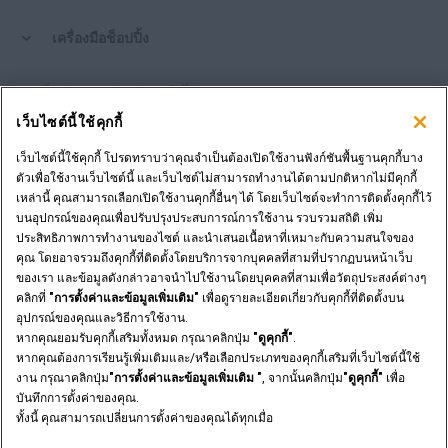
เครื่องมือช็อปปิ้ง
คุณเป็นตัวแทนจำหน่ายหรือไม่?
เว็บไซต์นี้ใช้คุกกี้
เข้าสู่ระบบตัวแทนจำหน่าย
เว็บไซต์นี้ใช้คุกกี้ โปรดทราบว่าคุณจำเป็นต้องเปิดใช้งานฟังก์ชันพื้นฐานคุกกี้บาง
ตัวเพื่อใช้งานเว็บไซต์นี้ และเว็บไซต์ไม่สามารถทำงานได้ตามปกติหากไม่มีคุกกี้
เหล่านี้ คุณสามารถเลือกเปิดใช้งานคุกกี้อื่นๆ ได้ โดยเว็บไซต์จะทำการติดตั้งคุกกี้ไว้
ต้องการเป็นตัวแทนจำหน่ายหรือไม่?
บนอุปกรณ์ของคุณเพื่อปรับปรุงประสบการณ์การใช้งาน รวบรวมสถิติ เพิ่ม
ส่งคำขอของคุณ
ประสิทธิภาพการทำงานของไซต์ และนำเสนอเนื้อหาที่เหมาะกับความสนใจของ
คุณ โดยอาจรวมถึงคุกกี้ที่ติดตั้งโดยบริการจากบุคคลที่สามที่ปรากฏบนหน้าเว็บ
ของเรา และข้อมูลดังกล่าวอาจนำไปใช้งานโดยบุคคลที่สามเพื่อวัตถุประสงค์ต่างๆ
คลิกที่
"การตั้งค่าและข้อมูลเพิ่มเติม"
เพื่อดูรายละเอียดเกี่ยวกับคุกกี้ที่ติดตั้งบน
อุปกรณ์ของคุณและวิธีการใช้งาน.
ประกาศทางกฎหมาย
ข้อกำหนดและเงื่อนไข
หากคุณยอมรับคุกกี้เสริมทั้งหมด กรุณาคลิกปุ่ม
"ดูคุกกี้"
.
นโยบายความเป็นส่วนตัวของ
การตั้งค่าและข้อมูลเพิ่มเติม
หากคุณต้องการเรียนรู้เพิ่มเติมและ/หรือเลือกประเภทของคุกกี้เสริมที่เว็บไซต์นี้ใช้
© 2026 CNH Industrial America LLC. All Rights Reserved. CASE and CNH
งาน กรุณาคลิกปุ่ม
"การตั้งค่าและข้อมูลเพิ่มเติม "
, จากนั้นคลิกปุ่ม
"ดูคุกกี้"
เพื่อ
Capital are registered trademarks of CNH Industrial America LLC.
บันทึกการตั้งค่าของคุณ.
ทั้งนี้ คุณสามารถเปลี่ยนการตั้งค่าของคุณได้ทุกเมื่อ