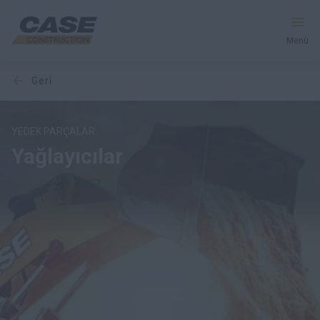
Menü
geri̇
Ekipman
Hizmetler & Çözümler
YEDEK PARÇALAR
Yağlayıcılar
CASE Dünyası
Bayiyi Bulun
Türkçe
Ara