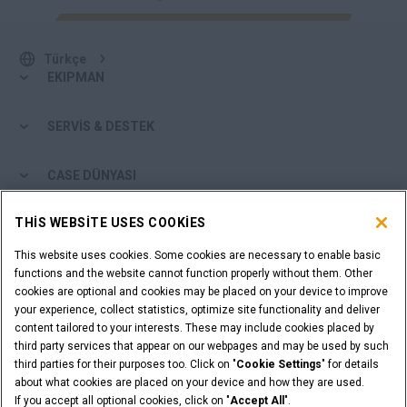
Türkçe
EKIPMAN
SERVİS & DESTEK
CASE DÜNYASI
THIS WEBSITE USES COOKIES
CASE'DEN DAHA FAZLASI
This website uses cookies. Some cookies are necessary to enable basic
ALIŞVERİŞ ARAÇLARI
functions and the website cannot function properly without them. Other
cookies are optional and cookies may be placed on your device to improve
your experience, collect statistics, optimize site functionality and deliver
BAYİ MİSİNİZ?
content tailored to your interests. These may include cookies placed by
third party services that appear on our webpages and may be used by such
third parties for their purposes too. Click on "
Cookie Settings
" for details
BAYİ GİRİŞİ
about what cookies are placed on your device and how they are used.
If you accept all optional cookies, click on "
Accept All
".