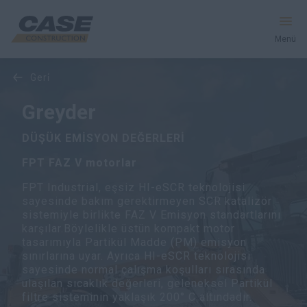
Menü
geri̇
Ekipman
Greyder
Hizmetler & Çözümler
DÜŞÜK EMİSYON DEĞERLERİ
CASE Dünyası
FPT FAZ V motorlar
FPT Industrial, eşsiz HI-eSCR teknolojisi
sayesinde bakım gerektirmeyen SCR katalizör
sistemiyle birlikte FAZ V Emisyon standartlarını
Bayiyi Bulun
karşılar.Böylelikle üstün kompakt motor
tasarımıyla Partikül Madde (PM) emisyon
Türkçe
sınırlarına uyar. Ayrıca HI-eSCR teknolojisi
sayesinde normal çalışma koşulları sırasında
ulaşılan sıcaklık değerleri, geleneksel Partikül
Ara
filtre sisteminin yaklaşık 200° C altındadır.