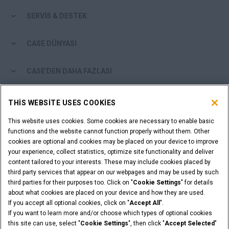
SERVİS & DESTEK
CASE DÜNYASI
CASE'DEN DAHA FAZLASI
ALIŞVERİŞ ARAÇLARI
THIS WEBSITE USES COOKIES
This website uses cookies. Some cookies are necessary to enable basic
BAYİ MİSİNİZ?
functions and the website cannot function properly without them. Other
cookies are optional and cookies may be placed on your device to improve
BAYİ GİRİŞİ
your experience, collect statistics, optimize site functionality and deliver
content tailored to your interests. These may include cookies placed by
third party services that appear on our webpages and may be used by such
third parties for their purposes too. Click on "
Cookie Settings
" for details
about what cookies are placed on your device and how they are used.
If you accept all optional cookies, click on "
Accept All
".
Yasal Uyarilar
Hüküm Ve Koşullar
Gizlilik Politikasi
If you want to learn more and/or choose which types of optional cookies
© 2026 CNH Industrial America LLC. Her hakkı mahfuzdur, CASE ve CNH
this site can use, select "
Cookie Settings
", then click "
Accept Selected
"