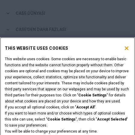
CASE DÜNYASI
CASE'DEN DAHA FAZLASI
ALIŞVERİŞ ARAÇLARI
THIS WEBSITE USES COOKIES
This website uses cookies. Some cookies are necessary to enable basic
BAYİ MİSİNİZ?
functions and the website cannot function properly without them. Other
cookies are optional and cookies may be placed on your device to improve
BAYİ GİRİŞİ
your experience, collect statistics, optimize site functionality and deliver
content tailored to your interests. These may include cookies placed by
third party services that appear on our webpages and may be used by such
third parties for their purposes too. Click on "
Cookie Settings
" for details
about what cookies are placed on your device and how they are used.
If you accept all optional cookies, click on "
Accept All
".
Yasal Uyarilar
Hüküm Ve Koşullar
Gizlilik Politikasi
If you want to learn more and/or choose which types of optional cookies
© 2026 CNH Industrial America LLC. Her hakkı mahfuzdur, CASE ve CNH
this site can use, select "
Cookie Settings
", then click "
Accept Selected
"
Capital, CNH America LLC'nin tescilli ticari markalarıdır.
to save your preferences.
You will be able to change your preferences at any time.