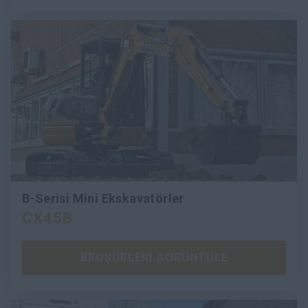
B-Serisi Mini Ekskavatörler
CX45B
BROŞÜRLERİ GÖRÜNTÜLE