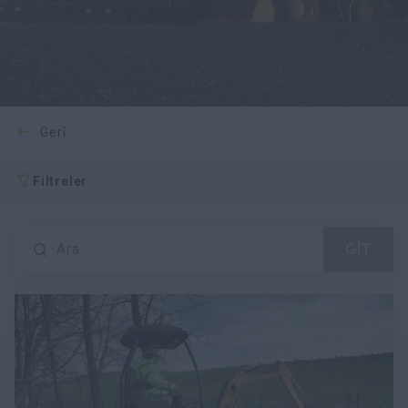
geri̇
Filtreler
Ara
GİT