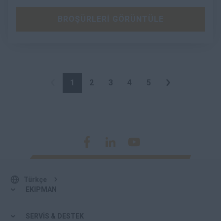
BROŞÜRLERİ GÖRÜNTÜLE
1
2
3
4
5
Türkçe
EKIPMAN
SERVİS & DESTEK