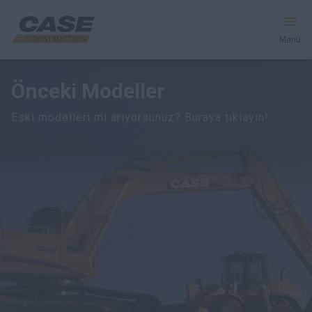
Menü
Önceki Modeller
Ekipman
Eski modelleri mi arıyorsunuz? Buraya tıklayın!
Hizmetler & Çözümler
CASE Dünyası
Bayiyi Bulun
Türkçe
Ara