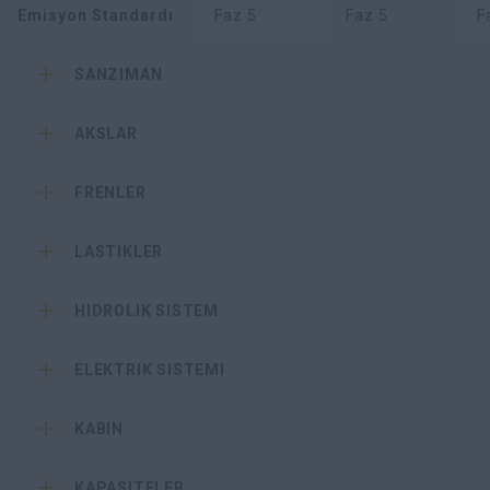
Emisyon Standardı
Faz 5
Faz 5
F
SANZIMAN
AKSLAR
FRENLER
LASTIKLER
HIDROLIK SISTEM
ELEKTRIK SISTEMI
KABIN
KAPASITELER