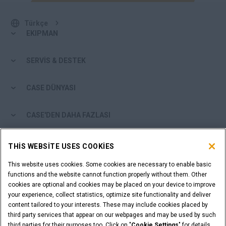
Türkçe
EKIPMAN
SERVİS & DESTEK
CASE DÜNYASI
CASE'DEN DAHA FAZLASI
ALIŞVERİŞ ARAÇLARI
THIS WEBSITE USES COOKIES
This website uses cookies. Some cookies are necessary to enable basic
BAYİ MİSİNİZ?
functions and the website cannot function properly without them. Other
cookies are optional and cookies may be placed on your device to improve
BAYİ GİRİŞİ
your experience, collect statistics, optimize site functionality and deliver
content tailored to your interests. These may include cookies placed by
third party services that appear on our webpages and may be used by such
third parties for their purposes too. Click on "
Cookie Settings
" for details