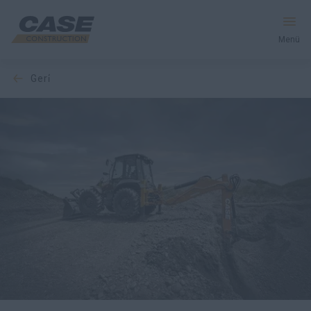
Menü
geri̇
Ekipman
Hizmetler & Çözümler
CASE Dünyası
Bayiyi Bulun
Türkçe
Ara