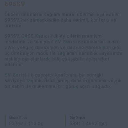
695SV
Önceki nesillerin sağlam mirası üzerine inşa edilen
695SV, her zamankinden daha verimli, konforlu ve
üretken.
695SV, CASE Kazıcı Yükleyicilerin premium
modelidir ve tüm yeni SV-Serisi özelliklerini sunar;
2WS, yengeç direksiyon ve dairesel direksiyon gibi
üç direksiyon modu ile sağlanan esneklik sayesinde
makine dar alanlarda bile çalışabilir ve hareket
edebilir.
SV-Serisi ile operatör konforunu bir sonraki
seviyeye taşıdık; daha geniş, daha ergonomik ve şık
bir kabin ile mükemmel bir görüş açısı sağladık.
Motor Gücü
Dig Depth
82 kW / 110 bg
5881 / 4692 mm