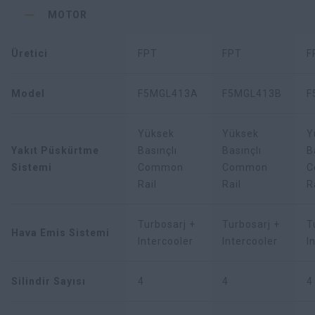
MOTOR
Üretici
FPT
FPT
F
Model
F5MGL413A
F5MGL413B
F
Yüksek
Yüksek
Y
Yakıt Püskürtme
Basınçlı
Basınçlı
B
Sistemi
Common
Common
C
Rail
Rail
R
Turbosarj +
Turbosarj +
T
Hava Emis Sistemi
Intercooler
Intercooler
I
Silindir Sayısı
4
4
4