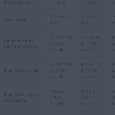
Motor Hacmi
3,6 Litre
3,6 Litre
3
102 x 110
102 x 110
1
Çap x Strok
mm
mm
82 kW / 110
72 kW / 97
8
Nominal Motor
bg (2200
bg (2200
b
Gücü (ISO 14396)
dev/dk)
dev/dk)
d
89 kW / 119
84 kW / 112
8
Max. Motor Gücü
bg (1900
bg (2000
b
dev/dk)
dev/dk)
d
460 Nm
453 Nm
4
Max. Motor Torku
(1400
(1400
(
(ISO 14396)
dev/dk)
dev/dk)
d